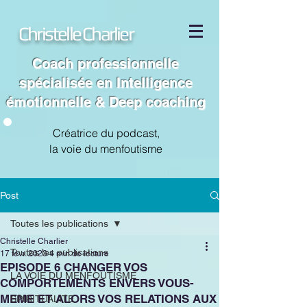
Christelle Charlier
Coach professionnelle
spécialisée en Intelligence
émotionnelle & Deep coaching
Créatrice du podcast,
la voie du menfoutisme
Post
Toutes les publications
Christelle Charlier
Toutes les publications
17 févr. 2023
4 min de lecture
EPISODE 6 CHANGER VOS
LA VOIE DU MENFOUTISME
COMPORTEMENTS ENVERS VOUS-
MEME ET ALORS VOS RELATIONS AUX
SPIRITUALITE