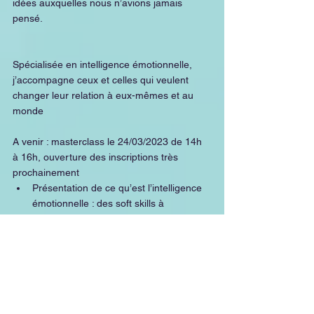
idées auxquelles nous n’avions jamais 
pensé.
Spécialisée en intelligence émotionnelle, 
j’accompagne ceux et celles qui veulent 
changer leur relation à eux-mêmes et au 
monde 
A venir : masterclass le 24/03/2023 de 14h 
à 16h, ouverture des inscriptions très 
prochainement
Présentation de ce qu’est l’intelligence 
émotionnelle : des soft skills à 
l’introspection
Et Son impact sur nos vies pro et perso
Vous pouvez lire l'intégralité de mes 
publications et mon actualité sur : 
https://www.capera.fr/