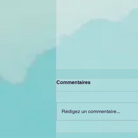
Commentaires
Rédigez un commentaire...
Et si être libre, c’était juste
vivre selon nos propres