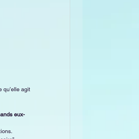
 qu’elle agit 
mands eux-
tions.