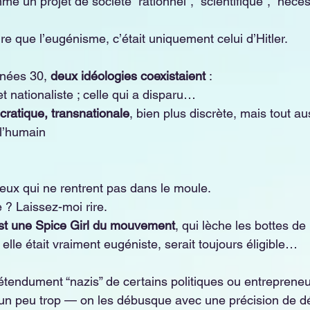
e un projet de société “rationnel”, “scientifique”, “néces
e que l’eugénisme, c’était uniquement celui d’Hitler.
nées 30, 
deux idéologies coexistaient
 :
e et nationaliste ; celle qui a disparu…
cratique, transnationale
, bien plus discrète, mais tout a
 l’humain
ceux qui ne rentrent pas dans le moule.
 ? Laissez-moi rire.
c’est une Spice Girl du mouvement
, qui lèche les bottes de
 elle était vraiment eugéniste, serait toujours éligible…
tendument “nazis” de certains politiques ou entrepreneu
un peu trop — on les débusque avec une précision de dé