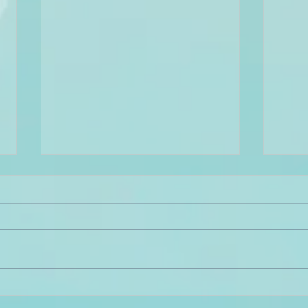
Résistance au changement
Post
: pourquoi nous
cond