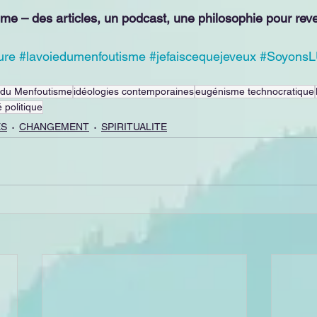
e – des articles, un podcast, une philosophie pour reven
ure
#lavoiedumenfoutisme
#jefaiscequejeveux
#Soyons
 du Menfoutisme
idéologies contemporaines
eugénisme technocratique
é politique
ES
CHANGEMENT
SPIRITUALITE