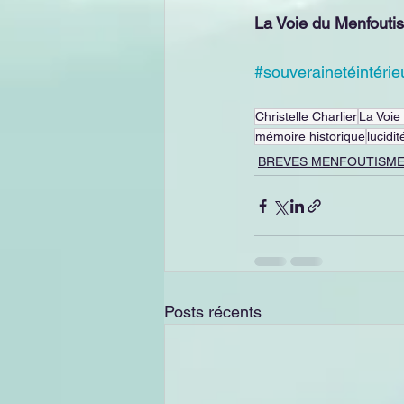
La Voie du Menfoutism
#souverainetéintérie
Christelle Charlier
La Voie
mémoire historique
lucidit
BREVES MENFOUTISM
Posts récents