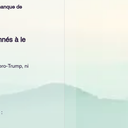
 manque de 
nés à le 
pro-Trump, ni 
: 