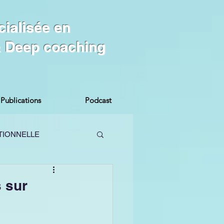
cialisée en
 & Deep coaching
Publications
Podcast
TIONNELLE
MES
 sur