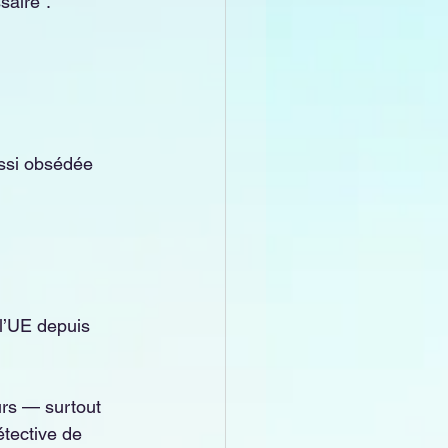
saire”.
ussi obsédée 
 l’UE depuis 
rs — surtout 
tective de 