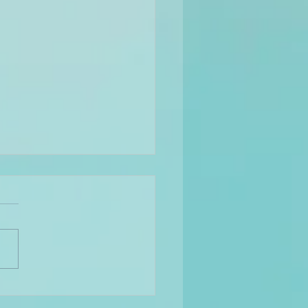
ure corporelle et
itionnement social