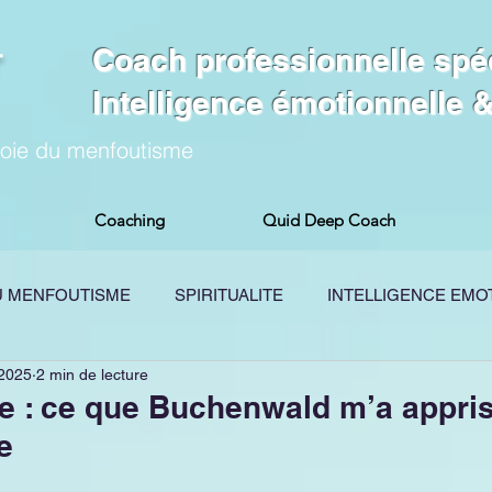
Coach professionnelle spé
Intelligence émotionnelle
voie du menfoutisme
Coaching
Quid Deep Coach
DU MENFOUTISME
SPIRITUALITE
INTELLIGENCE EMO
 2025
2 min de lecture
OGIE
PODCAST
TRAUMA
BREVES MENFOUTIS
e : ce que Buchenwald m’a appris
e