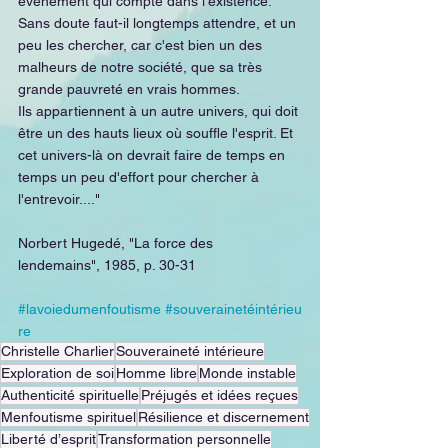
événement qui compte dans l'existence.
Sans doute faut-il longtemps attendre, et un 
peu les chercher, car c'est bien un des 
malheurs de notre société, que sa très 
grande pauvreté en vrais hommes.
Ils appartiennent à un autre univers, qui doit 
être un des hauts lieux où souffle l'esprit. Et 
cet univers-là on devrait faire de temps en 
temps un peu d'effort pour chercher à 
l'entrevoir...."
Norbert Hugedé, "La force des 
lendemains", 1985, p. 30-31
#lavoiedumenfoutisme
#souverainetéintérieu
re
Christelle Charlier
Souveraineté intérieure
Exploration de soi
Homme libre
Monde instable
Authenticité spirituelle
Préjugés et idées reçues
Menfoutisme spirituel
Résilience et discernement
Liberté d’esprit
Transformation personnelle