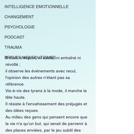
INTELLIGENCE EMOTIONNELLE
CHANGEMENT
PSYCHOLOGIE
PODCAST
TRAUMA
BREVES MENFOUTISMES
Il n'est ni inquiet, ni excité, ni entraîné ni 
révolté ;
il observe les événements avec recul, 
l'opinion des autres n'étant pas sa 
référence.
Vis-à-vis des tyrans à la mode, il marche la 
tête haute.
Il résiste à l'envahissement des préjugés et 
des idées reçues.
Au milieu des gens qui pensent encore que 
la vie n'a qu'un but, qui serait de parvenir à 
des places enviées, par le jeu subtil des 