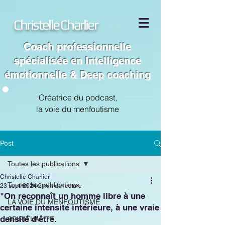
Christelle Charlier
Coach professionnelle
spécialisée en Intelligence
émotionnelle & Deep coaching
Créatrice du podcast,
la voie du menfoutisme
Post
Toutes les publications
Christelle Charlier
Toutes les publications
23 sept. 2024
2 min de lecture
"On reconnaît un homme libre à une
LA VOIE DU MENFOUTISME
certaine intensité intérieure, à une vraie
densité d'être.
SPIRITUALITE