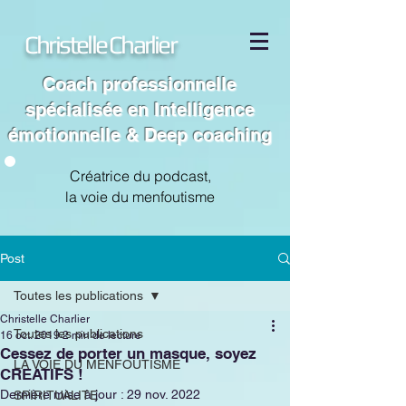
Christelle Charlier
Coach professionnelle
spécialisée en Intelligence
émotionnelle & Deep coaching
Créatrice du podcast,
la voie du menfoutisme
Post
Toutes les publications
Christelle Charlier
Toutes les publications
16 oct. 2019
2 min de lecture
Cessez de porter un masque, soyez
LA VOIE DU MENFOUTISME
CREATIFS !
Dernière mise à jour :
29 nov. 2022
SPIRITUALITE