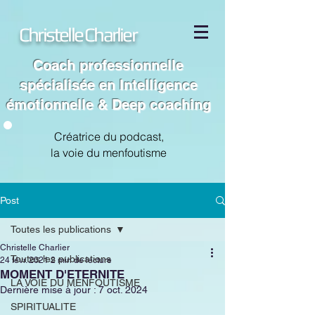
Christelle Charlier
Coach professionnelle
spécialisée en Intelligence
émotionnelle & Deep coaching
Créatrice du podcast,
la voie du menfoutisme
Post
Toutes les publications
Christelle Charlier
Toutes les publications
24 févr. 2021
2 min de lecture
MOMENT D'ETERNITE
LA VOIE DU MENFOUTISME
Dernière mise à jour :
7 oct. 2024
SPIRITUALITE