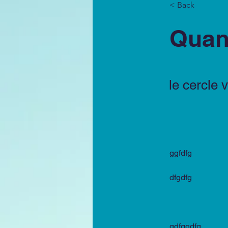
< Back
Quan
le cercle 
ggfdfg
dfgdfg
gdfggdfg