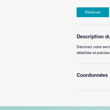
0
m
Réserver
i
n
Description d
Décrivez votre servi
détaillée et précise 
Coordonnées