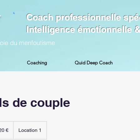
Coach professionnelle spé
Intelligence émotionnelle
voie du menfoutisme
Coaching
Quid Deep Coach
ls de couple
20 €
Location 1