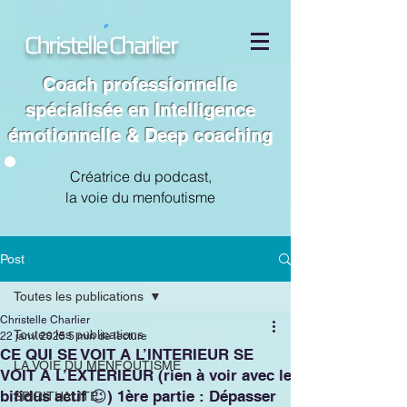
Christelle Charlier
Coach professionnelle
spécialisée en Intelligence
émotionnelle & Deep coaching
Créatrice du podcast,
la voie du menfoutisme
Post
Toutes les publications
Christelle Charlier
Toutes les publications
22 janv. 2025
5 min de lecture
CE QUI SE VOIT A L’INTERIEUR SE
LA VOIE DU MENFOUTISME
VOIT A L’EXTERIEUR (rien à voir avec le
bifidus actif 😉) 1ère partie : Dépasser
SPIRITUALITE