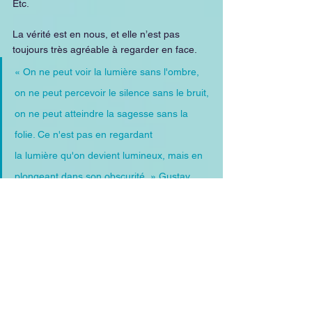
Etc.
La vérité est en nous, et elle n’est pas 
toujours très agréable à regarder en face.
« On ne peut voir la lumière sans l'ombre, 
on ne peut percevoir le silence sans le bruit, 
on ne peut atteindre la sagesse sans la 
folie. Ce n'est pas en regardant 
la lumière qu'on devient lumineux, mais en 
plongeant dans son obscurité. » Gustav 
Jung
En conclusion
La vie nous invite parfois à nous confronter 
à ce qui nous retient, à ces poids invisibles 
du passé qui façonnent nos 
comportements. 