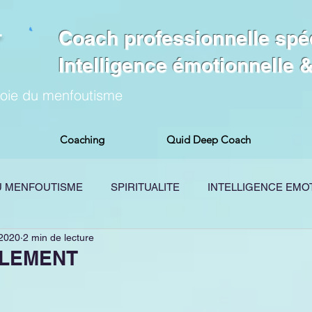
Coach professionnelle spé
Intelligence émotionnelle
voie du menfoutisme
Coaching
Quid Deep Coach
DU MENFOUTISME
SPIRITUALITE
INTELLIGENCE EMO
 2020
2 min de lecture
OGIE
PODCAST
TRAUMA
BREVES MENFOUTIS
LLEMENT