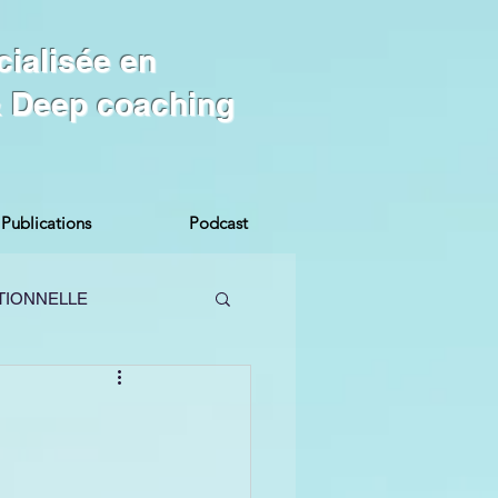
cialisée en
 & Deep coaching
Publications
Podcast
TIONNELLE
MES