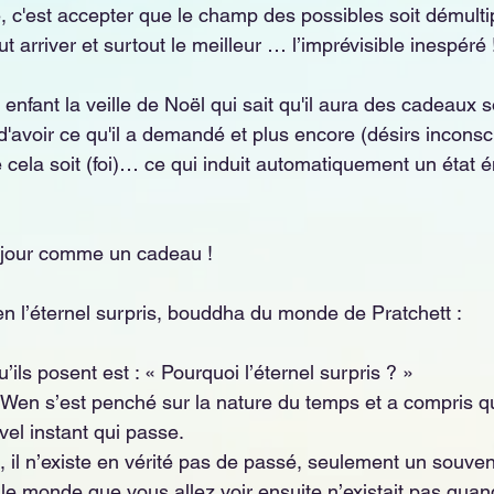
e, c'est accepter que le champ des possibles soit démultipl
t arriver et surtout le meilleur … l’imprévisible inespéré 
enfant la veille de Noël qui sait qu'il aura des cadeaux 
 d'avoir ce qu'il a demandé et plus encore (désirs inconsc
e cela soit (foi)… ce qui induit automatiquement un état 
 jour comme un cadeau ! 
 l’éternel surpris, bouddha du monde de Pratchett :
’ils posent est : « Pourquoi l’éternel surpris ? »
 Wen s’est penché sur la nature du temps et a compris qu
el instant qui passe. 
t, il n’existe en vérité pas de passé, seulement un souven
 le monde que vous allez voir ensuite n’existait pas quan