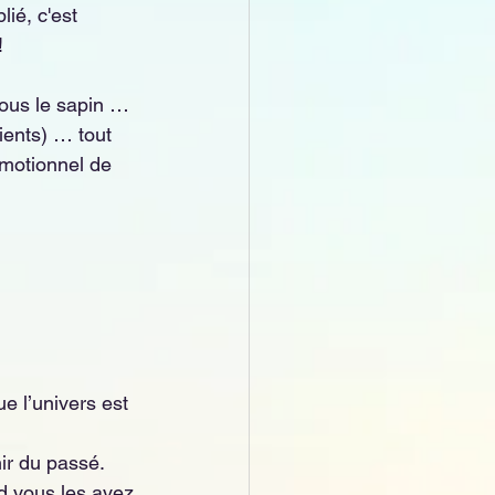
ié, c'est 
!
sous le sapin … 
ients) … tout 
émotionnel de 
e l’univers est 
ir du passé. 
d vous les avez 