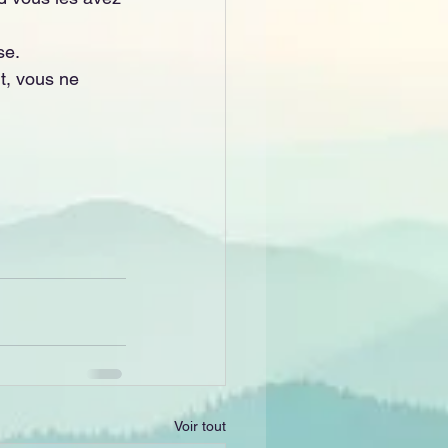
se. 
t, vous ne 
Voir tout