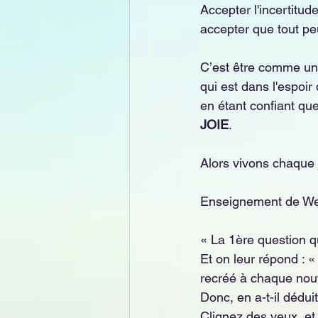
Accepter l'incertitud
accepter que tout peu
C’est être comme un 
qui est dans l'espoir
en étant confiant qu
JOIE
.
Alors vivons chaque
Enseignement de Wen
« La 1ère question qu
Et on leur répond : «
recréé à chaque nouv
Donc, en a-t-il dédui
Clignez des yeux, et