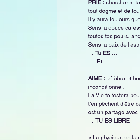
PRIE :
 cherche en to
tout dogme et de tou
Il y aura toujours que
Sens la douce caresse
toutes tes peurs, ang
Sens la paix de l'espr
… 
Tu ES
 …
 … Et …
AIME :
 célèbre et ho
inconditionnel.  
La Vie te testera po
t’empêchent d'être c
est un partage avec 
… 
TU ES LIBRE
 …
« La physique de la q