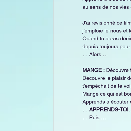
au sens de nos vies et
J'ai revisionné ce fi
j'emploie le-nous et 
Quand tu auras décid
depuis toujours pour 
… Alors …
MANGE :
 Découvre t
Découvre le plaisir d
t'empêchait de te voir
Mange ce qui est bon 
Apprends à écouter e
… 
APPRENDS-TOI
… Puis …