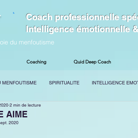
Coach professionnelle spé
Intelligence émotionnelle
voie du menfoutisme
Coaching
Quid Deep Coach
DU MENFOUTISME
SPIRITUALITE
INTELLIGENCE EMO
2020
2 min de lecture
OGIE
PODCAST
TRAUMA
BREVES MENFOUTIS
E AIME
sept. 2020