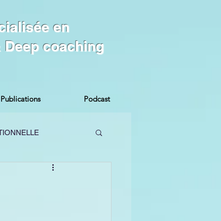
cialisée en
 & Deep coaching
Publications
Podcast
TIONNELLE
MES