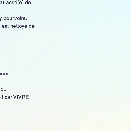
barrassé(e) de 
y pourvoira.  
 est nettoyé de 
mour 
qui 
oit car VIVRE 