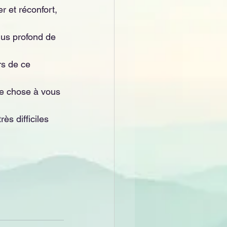
r et réconfort, 
lus profond de 
rs de ce 
e chose à vous 
ès difficiles 