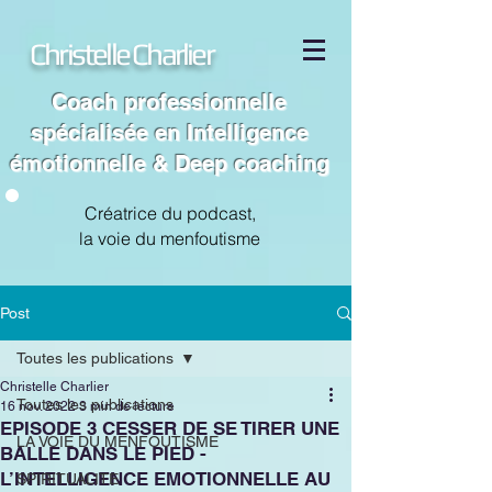
Christelle Charlier
Coach professionnelle
spécialisée en Intelligence
émotionnelle & Deep coaching
Créatrice du podcast,
la voie du menfoutisme
Post
Toutes les publications
Christelle Charlier
Toutes les publications
16 nov. 2022
3 min de lecture
EPISODE 3 CESSER DE SE TIRER UNE
LA VOIE DU MENFOUTISME
BALLE DANS LE PIED -
L’INTELLIGENCE EMOTIONNELLE AU
SPIRITUALITE