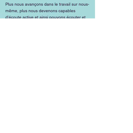
Plus nous avançons dans le travail sur nous-
même, plus nous devenons capables 
d’écoute active et ainsi pouvons écouter et 
regarder les autres dysfonctionner sans 
amplifier le phénomène. Nous pouvons ainsi 
comprendre que sans introspection, nous 
ne faisons que parler de nous-même, sans 
écoute de nos besoins et sommes 
incapables d’écouter les autres.  
Et vous, êtes-vous ponctuel / ponctuelle ? 
Si non, quel besoin se cache derrière ? 
Si oui, les rares fois où vous êtes en 
retard vous sentez vous mal ? là aussi 
il y a un besoin non satisfait : lequel ?
#intelligenceémotionnelle
#changement
#connaissancedesoi
changement
intelligence émotionnelle
réduire les conflits
INTELLIGENCE EMOTIONNELLE